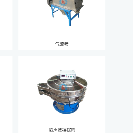
气流筛
超声波摇摆筛