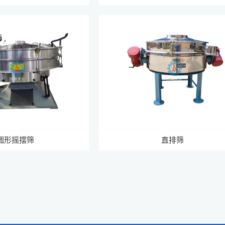
圆形摇摆筛
直排筛