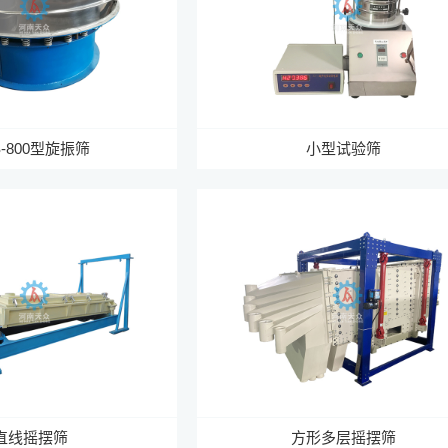
S-800型旋振筛
小型试验筛
直线摇摆筛
方形多层摇摆筛