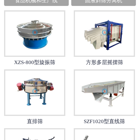
食品机械和生产线
固液斜筛分离机
XZS-800型旋振筛
方形多层摇摆筛
直排筛
SZF1020型直线筛