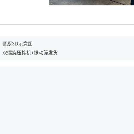
：
餐厨3D示意图
：
双螺旋压榨机+振动筛发货