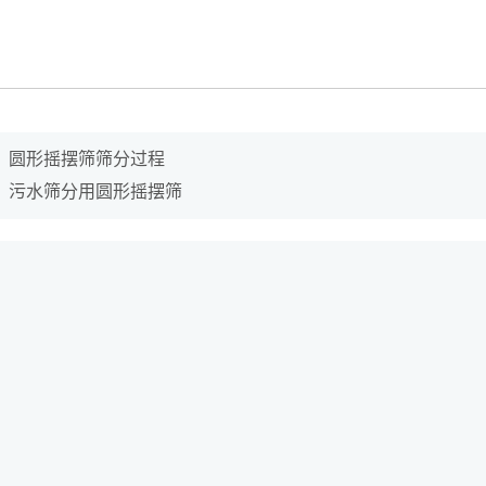
：
圆形摇摆筛筛分过程
：
污水筛分用圆形摇摆筛