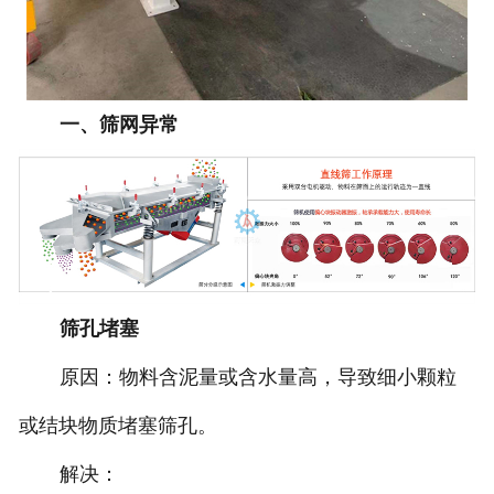
一、筛网异常
‌筛孔堵塞‌
‌原因‌：物料含泥量或含水量高，导致细小颗粒
或结块物质堵塞筛孔‌。
‌解决‌：