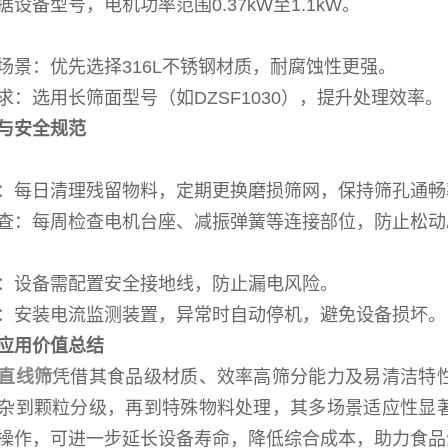
设备型号，电机功率范围0.37kW至1.1kW。
场景：优先选择316L不锈钢材质，耐腐蚀性更强。
求：选用长筛面型号（如DZSF1030），提升处理效率。
与安全规范
：每日清理残留物料，定期更换磨损筛网，保持筛孔通畅率
查：每周检查电机台座、减振弹簧等连接部位，防止松动
：设备需配置安全接地线，防止漏电风险。
：安装电流监测装置，异常时自动停机，避免设备损坏。
应用价值总结
直线筛
凭借其食品级材质、效率高筛分能力及易清洁特
杂到颗粒分级，再到特殊物料处理，其多场景适应性显
操作，可进一步延长设备寿命，降低综合成本，助力食品