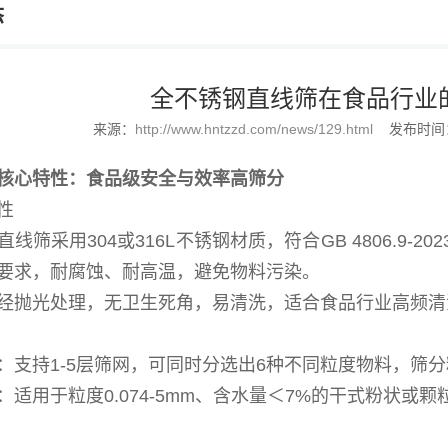
态
全不锈钢直线筛在食品行业
来源：
http://www.hntzzd.com/news/129.html
发布时间：2
核心特性：食品级安全与效率高筛分
性
线筛采用304或316L不锈钢材质，符合GB 4806.9-
要求，耐腐蚀、耐高温，避免物料污染。
经抛光处理，无卫生死角，易清洗，适合食品行业高频清
：支持1-5层筛网，可同时分选出6种不同粒度物料，筛分精
：适用于粒度0.074-5mm、含水量＜7%的干式粉状或