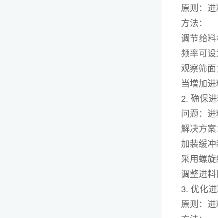
原则：进
方法：
调节给料
频率可设
观察筛面
当增加进
2. 确保
问题：进
解决方案
加装缓冲
采用螺旋
调整进料
3. 优化
原则：进