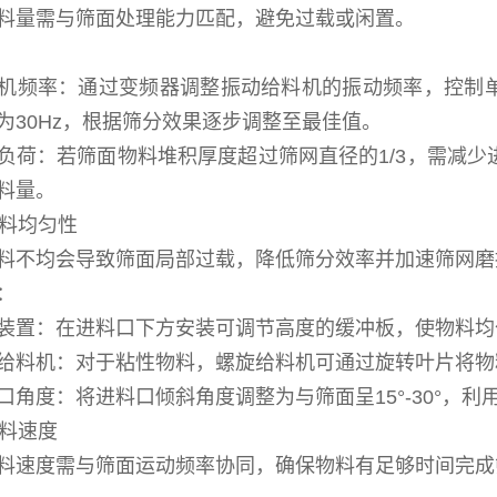
料量需与筛面处理能力匹配，避免过载或闲置。
机频率：通过变频器调整振动给料机的振动频率，控制
为30Hz，根据筛分效果逐步调整至最佳值。
负荷：若筛面物料堆积厚度超过筛网直径的1/3，需减
料量。
进料均匀性
料不均会导致筛面局部过载，降低筛分效率并加速筛网磨
：
装置：在进料口下方安装可调节高度的缓冲板，使物料均
给料机：对于粘性物料，螺旋给料机可通过旋转叶片将物
口角度：将进料口倾斜角度调整为与筛面呈15°-30°，
进料速度
料速度需与筛面运动频率协同，确保物料有足够时间完成