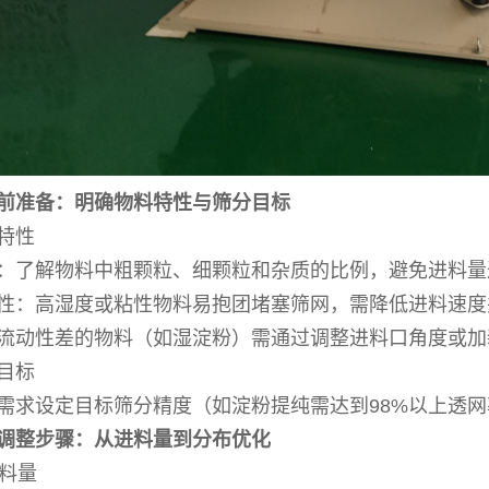
前准备：明确物料特性与筛分目标
特性
：了解物料中粗颗粒、细颗粒和杂质的比例，避免进料量
性：高湿度或粘性物料易抱团堵塞筛网，需降低进料速度
流动性差的物料（如湿淀粉）需通过调整进料口角度或加
目标
需求设定目标筛分精度（如淀粉提纯需达到98%以上透网
调整步骤：从进料量到分布优化
进料量