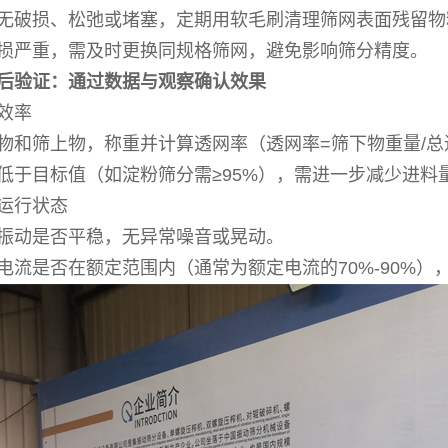
无破损、松弛或堵塞，定期用软毛刷清理筛网表面残留物
损严重，需及时更换同规格筛网，避免影响筛分精度。
后验证：通过数据与观察确认效果
效率
物和筛上物，称重并计算透网率（透网率=筛下物重量/总进
低于目标值（如淀粉筛分需≥95%），需进一步减少进料
运行状态
振动是否平稳，无异常噪音或晃动。
电流是否在额定范围内（通常为额定电流的70%-90%）