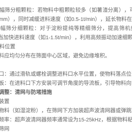
幅筛分粗颗粒：若物料中粗颗粒较多（如薯渣分离），可降
0mm），同时减缓进料速度（如0.5-1t/min），延长物
幅筛分细颗粒：对于淀粉提纯等精细筛分，提高筛机频率（
当加快进料速度（如1-1.5t/min），利用高频振动加速细
进料位置
料应均匀分布在筛面中心区域，避免边缘堆积。
口：通过滑轨或螺栓调整进料口水平位置，使物料落点位
板：在进料口下方安装可调节角度的导流板，引导物料向
调整：清网与防堵措施
装置
物料（如湿淀粉），在筛网下方加装超声波清网器或弹跳
频率：超声波清网器频率通常设为15-25kHz，根据物料
筛网