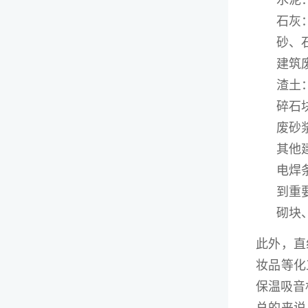
水泥
石灰
砂、
建筑
渣土
碎石
废砂
其他
电焊
到重
砌块
此外，直
妆品等化
保温吸音